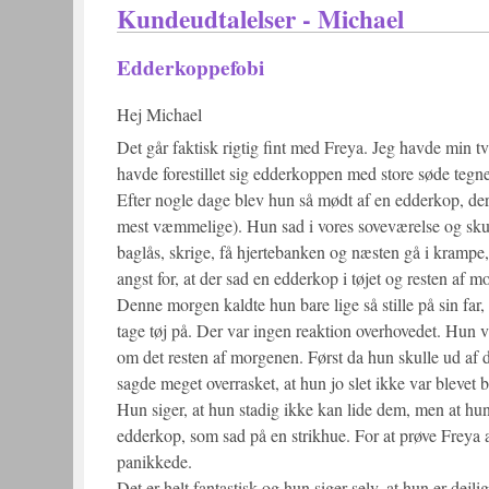
Kundeudtalelser - Michael
Edderkoppefobi
Hej Michael
Det går faktisk rigtig fint med Freya. Jeg havde min tvi
havde forestillet sig edderkoppen med store søde tegne
Efter nogle dage blev hun så mødt af en edderkop, de
mest væmmelige). Hun sad i vores soveværelse og skul
baglås, skrige, få hjertebanken og næsten gå i krampe, 
angst for, at der sad en edderkop i tøjet og resten af
Denne morgen kaldte hun bare lige så stille på sin far
tage tøj på. Der var ingen reaktion overhovedet. Hun 
om det resten af morgenen. Først da hun skulle ud af
sagde meget overrasket, at hun jo slet ikke var blevet 
Hun siger, at hun stadig ikke kan lide dem, men at hu
edderkop, som sad på en strikhue. For at prøve Freya 
panikkede.
Det er helt fantastisk og hun siger selv, at hun er dej