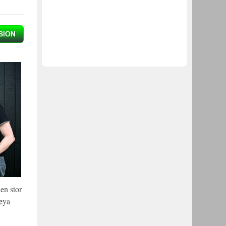
en stor
reya