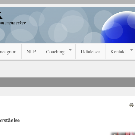
K
 om mennesker
neagram
NLP
Coaching
Udtalelser
Kontakt
orståelse