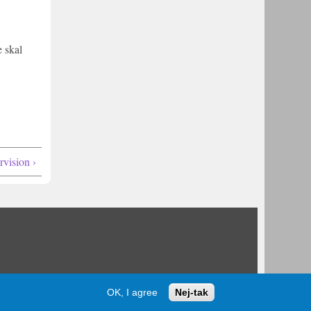
e skal
vision ›
OK, I agree
Nej-tak