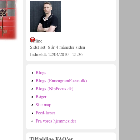
Offline
Sidst set:
6 år 4 måneder siden
Indmeldt:
22/04/2010 - 21:36
Blogs
Blogs (EnneagramFocus.dk)
Blogs (NlpFocus.dk)
Bøger
Site map
Feed-læser
Fra vores hjemmesider
Tilfældige FAQ'er