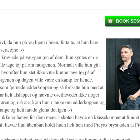
vl, da hun på vej hjem i bilen, fortalte, at hun bare
serieøjne :-)
r kravlede på væggen (én af dem, hun syntes er de
le tage tøj på om morgenen. Normalt ville hun gå i
hvorefter hun slet ikke ville kunne tage tøj på af
 morgenen og dagen ville være en kamp for hende.
, som fjernede edderkoppen og så fortsatte hun med at
var helt afslappet og nævnte overhovedet ikke noget
 døren og i skole, kom hun i tanke om edderkoppen og
bange og helt havde glemt det igen :-)
n ikke er bange for dem mere. I skolen havde en klassekammerat fundet 
af, havde hun åbenbart holdt huen helt hen mod Freyas bryst uden at F
lig afslappet indeni også når hun skal sove og kommer til at tænke på