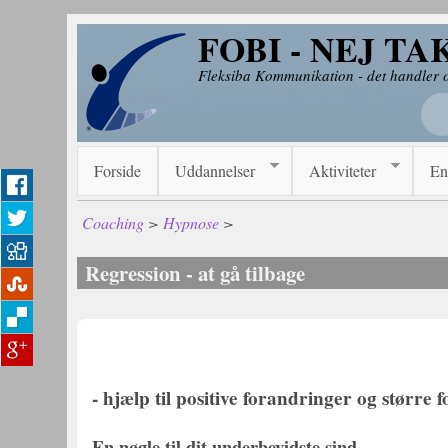
Gå til hovedindhold
FOBI - NEJ TA
Fleksiba Kommunikation - det handler
Forside
Uddannelser
Aktiviteter
En
Coaching
>
Hypnose
>
Regression - at gå tilbage
- hjælp til positive forandringer og større f
En nøgle til dit underbevidste sind