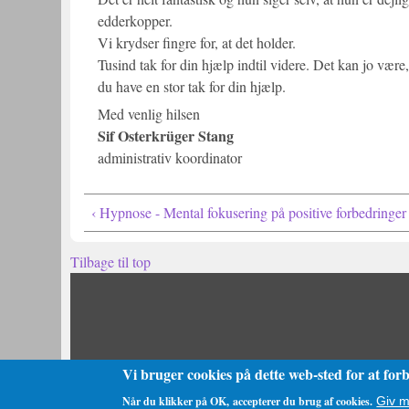
edderkopper.
Vi krydser fingre for, at det holder.
Tusind tak for din hjælp indtil videre. Det kan jo være
du have en stor tak for din hjælp.
Med venlig hilsen
Sif Osterkrüger Stang
administrativ koordinator
‹ Hypnose - Mental fokusering på positive forbedringer
Tilbage til top
Vi bruger cookies på dette web-sted for at for
Når du klikker på OK, accepterer du brug af cookies.
Giv m