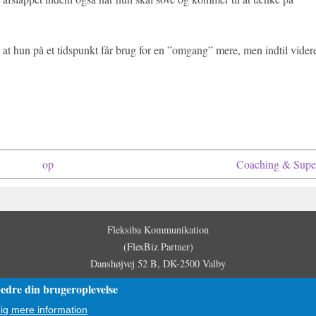
, at hun på et tidspunkt får brug for en ”omgang” mere, men indtil vider
op
Coaching & Super
Fleksiba Kommunikation
(FlexBiz Partner)
Danshøjvej 52 B, DK-2500 Valby
Copyright © Fleksiba Kommunikation / Flexible Business Group, 2009-2026.
bedre din brugeroplevelse
ig mere information