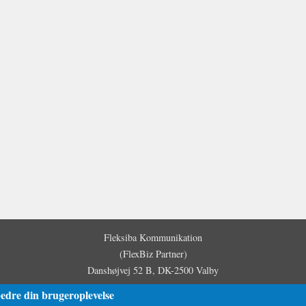
Fleksiba Kommunikation
(FlexBiz Partner)
Danshøjvej 52 B, DK-2500 Valby
Copyright © Fleksiba Kommunikation / Flexible Business Group, 2009-2026.
bedre din brugeroplevelse