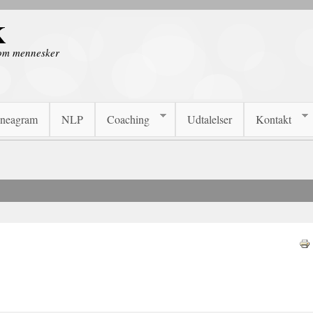
K
 om mennesker
neagram
NLP
Coaching
Udtalelser
Kontakt