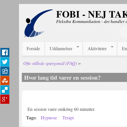
Gå til hovedindhold
FOBI - NEJ TA
Fleksiba Kommunikation - det handler
Forside
Uddannelser
Aktiviteter
En
Ofte stillede spørgsmål (FAQ)
>
Hvor lang tid varer en session?
En session varer omkring 60 minutter.
Tags:
Hypnose
Terapi