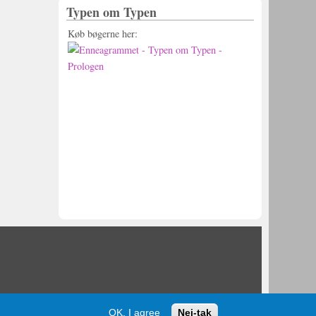
Typen om Typen
Køb bøgerne her:
OK, I agree
Nej-tak